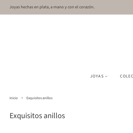
Joyas hechas en plata, a mano y con el corazón.
JOYAS
COLE
›
Inicio
Exquisitos anillos
Exquisitos anillos