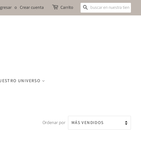
ngresar
o
Crear cuenta
Carrito
BUSCAR
UESTRO UNIVERSO
Ordenar por