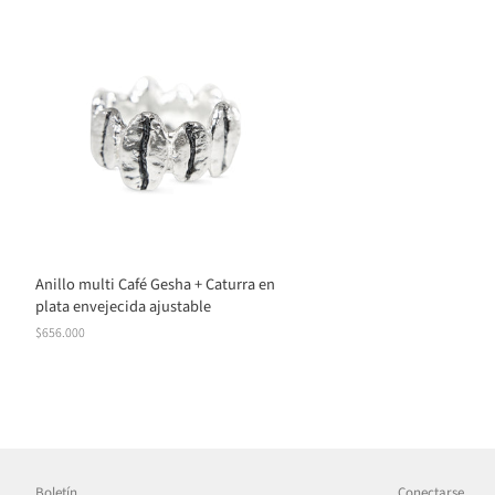
Anillo multi Café Gesha + Caturra en
plata envejecida ajustable
Precio
$656.000
habitual
Boletín
Conectarse