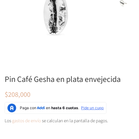
Pin Café Gesha en plata envejecida
Precio
Precio
$208,000
habitual
de
oferta
Los
gastos de envío
se calculan en la pantalla de pagos.