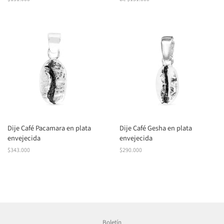
habitual
Dije Café Pacamara en plata
Dije Café Gesha en plata
envejecida
envejecida
Precio
$343.000
Precio
$290.000
habitual
habitual
Boletín