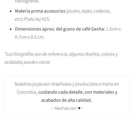
radiografías.
Materia prima accesorios
(postes, topes, cadenas,
etc)
:
Plata ley 925.
Dimensiones aprox. del grano de café Gesha
:
1.5cm x
0.7cm
x 0.5 cm.
*Las fotografías son de referencia, algunos diseños, colores y
acabados pueden variar.
N
uestras joyas son
diseñadas
y
producidas a mano
en
Colombia
,
cuidando cada detalle,
con materiales
y
acabados de
alta calidad
.
·
Hechas con
♥
·