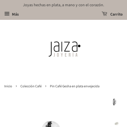
Joyas hechas en plata, a mano y con el corazón.
Más
Carrito
›
›
Inicio
Colección Café
Pin Café Gesha en plata envejecida