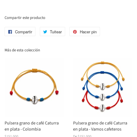
Compartir este producto
Compartir
Compartir
Tuitear
Tuitear
Hacer pin
Pinear
en
en
en
Facebook
Twitter
Pinterest
Más de esta colección
Pulsera grano de café Caturra
Pulsera grano de café Caturra
en plata - Colombia
en plata - Vamos cafeteros
Precio
$151.000
De $151.000